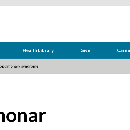
Health Library
Give
Caree
opulmonary syndrome
monar