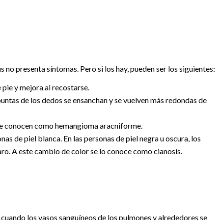
 no presenta síntomas. Pero si los hay, pueden ser los siguientes:
 pie y mejora al recostarse.
 puntas de los dedos se ensanchan y se vuelven más redondas de
e se conocen como hemangioma aracniforme.
onas de piel blanca. En las personas de piel negra u oscura, los
laro. A este cambio de color se lo conoce como cianosis.
 cuando los vasos sanguíneos de los pulmones y alrededores se