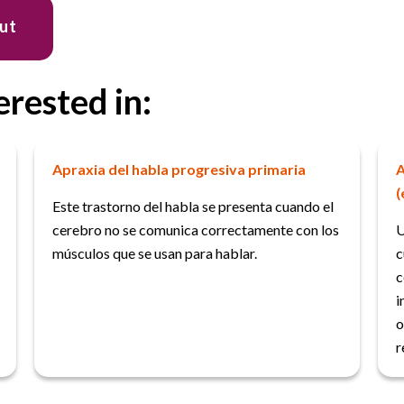
out
erested in:
Apraxia del habla progresiva primaria
A
(
Este trastorno del habla se presenta cuando el
cerebro no se comunica correctamente con los
U
músculos que se usan para hablar.
c
c
i
o
r