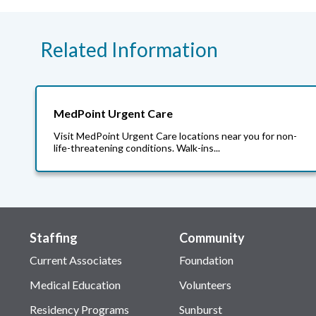
Related Information
MedPoint Urgent Care
Visit MedPoint Urgent Care locations near you for non-
life-threatening conditions. Walk-ins...
Staffing
Community
Current Associates
Foundation
Medical Education
Volunteers
Residency Programs
Sunburst