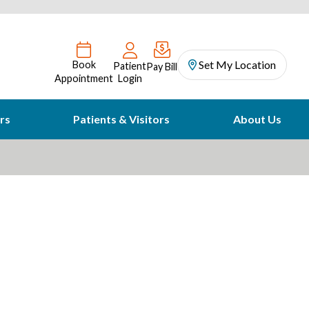
Set My Location
Book
Patient
Pay Bill
Appointment
Login
rs
Patients & Visitors
About Us