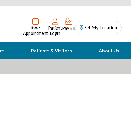
Set My Location
Book
Patient
Pay Bill
Appointment
Login
rs
Patients & Visitors
About Us