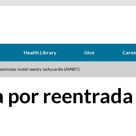
Health Library
Give
Caree
entricular nodal reentry tachycardia (AVNRT)
a por reentrada