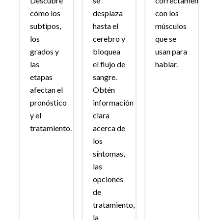
Descubre
se
correctamente
cómo los
desplaza
con los
subtipos,
hasta el
músculos
los
cerebro y
que se
grados y
bloquea
usan para
las
el flujo de
hablar.
etapas
sangre.
afectan el
Obtén
pronóstico
información
y el
clara
tratamiento.
acerca de
los
síntomas,
las
opciones
de
tratamiento,
la