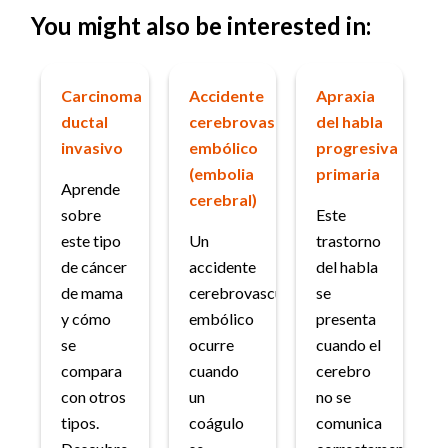
You might also be interested in:
Carcinoma
Accidente
Apraxia
ductal
cerebrovascular
del habla
invasivo
embólico
progresiva
(embolia
primaria
Aprende
cerebral)
sobre
Este
este tipo
Un
trastorno
de cáncer
accidente
del habla
de mama
cerebrovascular
se
y cómo
embólico
presenta
se
ocurre
cuando el
compara
cuando
cerebro
con otros
un
no se
tipos.
coágulo
comunica