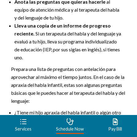
Anota las preguntas que quieras hacerle
al
equipo de atención médica y al terapeuta del habla
y del lenguaje de tu hijo.
Lleva una copia de un informe de progreso
reciente.
Si un terapeuta del habla y del lenguaje ya
evaluó a tu hijo, lleva su programa individualizado
de educación (IEP, por sus siglas en inglés), si tienes
uno.
Prepara una lista de preguntas con antelación para
aprovechar al máximo el tiempo juntos. En el caso de la
apraxia del habla infantil, estas son algunas preguntas
básicas que le puedes hacer al terapeuta del habla y del
lenguaje:
¿Tiene mi hijo apraxia del habla infantil o algún otro
trastorno del habla o del lenguaje?
¿En qué se diferencia la apraxia del habla infantil de
Services
Schedule Now
Pay Bill
otros trastornos del habla?