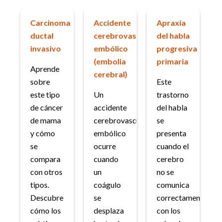
Carcinoma
Accidente
Apraxia
ductal
cerebrovascular
del habla
invasivo
embólico
progresiva
(embolia
primaria
Aprende
cerebral)
sobre
Este
este tipo
Un
trastorno
de cáncer
accidente
del habla
de mama
cerebrovascular
se
y cómo
embólico
presenta
se
ocurre
cuando el
compara
cuando
cerebro
con otros
un
no se
tipos.
coágulo
comunica
Descubre
se
correctamente
cómo los
desplaza
con los