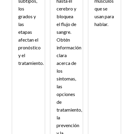
subtipos,
hasta el
músculos
los
cerebro y
que se
grados y
bloquea
usan para
las
el flujo de
hablar.
etapas
sangre.
afectan el
Obtén
pronóstico
información
y el
clara
tratamiento.
acerca de
los
síntomas,
las
opciones
de
tratamiento,
la
prevención
y la