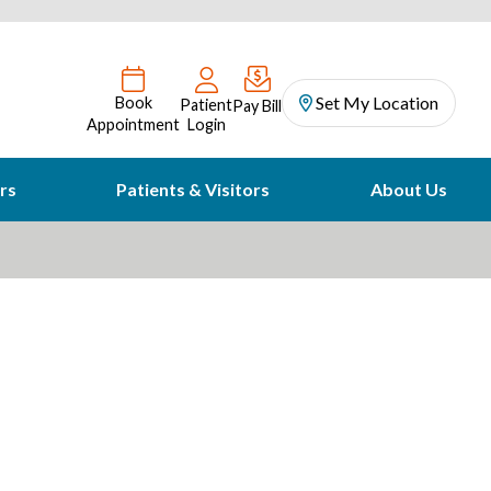
Set My Location
Book
Patient
Pay Bill
Appointment
Login
rs
Patients & Visitors
About Us