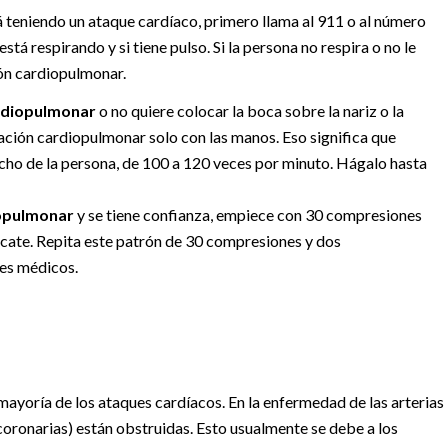
á teniendo un ataque cardíaco, primero llama al 911 o al número
stá respirando y si tiene pulso. Si la persona no respira o no le
ión cardiopulmonar.
ardiopulmonar
o no quiere colocar la boca sobre la nariz o la
ación cardiopulmonar solo con las manos. Eso significa que
echo de la persona, de 100 a 120 veces por minuto. Hágalo hasta
iopulmonar
y se tiene confianza, empiece con 30 compresiones
scate. Repita este patrón de 30 compresiones y dos
les médicos.
mayoría de los ataques cardíacos. En la enfermedad de las arterias
(coronarias) están obstruidas. Esto usualmente se debe a los