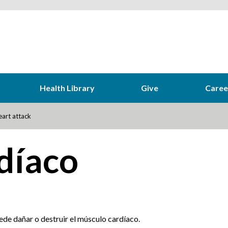
Health Library
Give
Caree
art attack
díaco
ede dañar o destruir el músculo cardíaco.