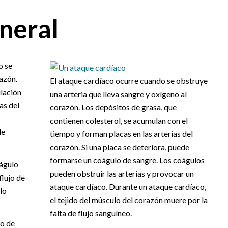
neral
o se
azón.
El ataque cardíaco ocurre cuando se obstruye
ulación
una arteria que lleva sangre y oxígeno al
as del
corazón. Los depósitos de grasa, que
contienen colesterol, se acumulan con el
de
tiempo y forman placas en las arterias del
corazón. Si una placa se deteriora, puede
formarse un coágulo de sangre. Los coágulos
oágulo
pueden obstruir las arterias y provocar un
flujo de
ataque cardíaco. Durante un ataque cardíaco,
lo
el tejido del músculo del corazón muere por la
falta de flujo sanguíneo.
to de