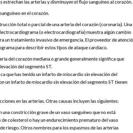
 estrechan las arterias y disminuyen el flujo sanguíneo al corazón.
sanguíneo en el corazón.
ucción total o parcial de una arteria del corazón (coronaria). Una
n electrocardiograma (o electrocardiografía) muestra algún cambio
ra un tratamiento invasivo de emergencia. El proveedor de atenci
ograma para describir estos tipos de ataque cardíaco.
eria del corazón mediana o grande generalmente significa que
elevación del segmento ST.
ca que has tenido un infarto de miocardio sin elevación del
n un infarto de miocardio sin elevación del segmento ST tienen
iones en las arterias. Otras causas incluyen las siguientes:
n una constricción grave de un vaso sanguíneo que no está
s de colesterol o hay un endurecimiento prematuro del vaso
 de riesgo. Otros nombres para los espasmos de las arterias