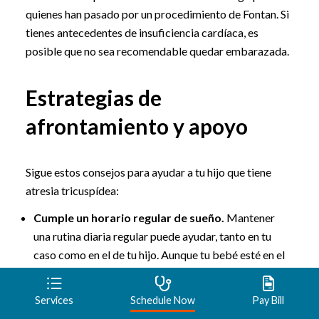
quienes han pasado por un procedimiento de Fontan. Si
tienes antecedentes de insuficiencia cardíaca, es
posible que no sea recomendable quedar embarazada.
Estrategias de
afrontamiento y apoyo
Sigue estos consejos para ayudar a tu hijo que tiene
atresia tricuspídea:
Cumple un horario regular de sueño.
Mantener
una rutina diaria regular puede ayudar, tanto en tu
caso como en el de tu hijo. Aunque tu bebé esté en el
hospital, intenta pasar todo el tiempo que puedas
con él. Incluye a tus otros hijos, en la medida de lo
Services
Schedule Now
Pay Bill
posible. La unión familiar es importante para el