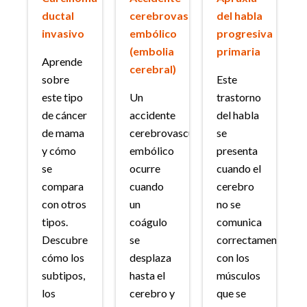
ductal
cerebrovascular
del habla
invasivo
embólico
progresiva
(embolia
primaria
Aprende
cerebral)
sobre
Este
este tipo
Un
trastorno
de cáncer
accidente
del habla
de mama
cerebrovascular
se
y cómo
embólico
presenta
se
ocurre
cuando el
compara
cuando
cerebro
con otros
un
no se
tipos.
coágulo
comunica
Descubre
se
correctamente
cómo los
desplaza
con los
subtipos,
hasta el
músculos
los
cerebro y
que se