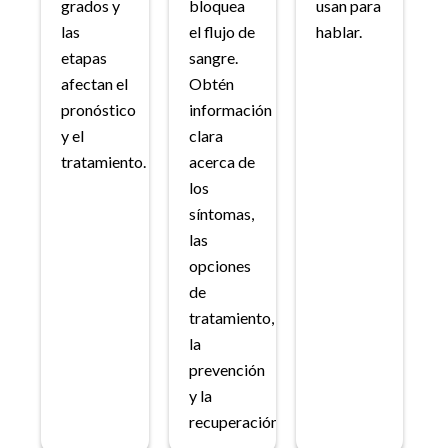
grados y
bloquea
usan para
las
el flujo de
hablar.
etapas
sangre.
afectan el
Obtén
pronóstico
información
y el
clara
tratamiento.
acerca de
los
síntomas,
las
opciones
de
tratamiento,
la
prevención
y la
recuperación.