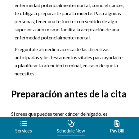
enfermedad potencialmente mortal, como el cáncer,
te obliga a prepararte para la muerte. Para algunas
personas, tener una fe fuerte o un sentido de algo
superior a uno mismo facilita la aceptación de una
enfermedad potencialmente mortal.
Pregúntale al médico acerca de las directivas
anticipadas y los testamentos vitales para ayudarte
a planificar la atención terminal, en caso de que la
necesites.
Preparación antes de la cita
Si crees que puedes tener cáncer de hígado, es
probable que consultes primero a tu médico de familia.
Si el médico sospecha que puedes tener cáncer de
Services
Schedule Now
Pay Bill
hígado, te puede remitir a un médico que se especializa