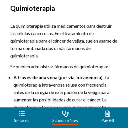
Quimioterapia
La quimioterapia utiliza medicamentos para destruir
las células cancerosas. En el tratamiento de
quimioterapia para el cáncer de vejiga, suelen usarse de
forma combinada dos o más fármacos de
quimioterapia.
Se pueden administrar fármacos de quimioterapia:
A través de una vena (por vía intravenosa).
La
quimioterapia intravenosa se usa con frecuencia
antes de la cirugía de extirpación de la vejiga para
aumentar las posibilidades de curar el cáncer. La
quimioterapia también puede usarse para destruir
las células cancerosas que puedan quedar después
Services
Schedule Now
Pay Bill
de la cirugía. En ciertas situaciones, la quimioterapia