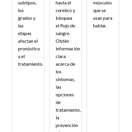
subtipos,
hasta el
músculos
los
cerebro y
que se
grados y
bloquea
usan para
las
el flujo de
hablar.
etapas
sangre.
afectan el
Obtén
pronóstico
información
y el
clara
tratamiento.
acerca de
los
síntomas,
las
opciones
de
tratamiento,
la
prevención