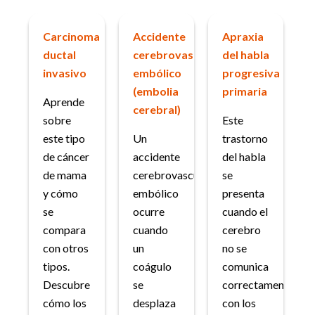
Carcinoma
Accidente
Apraxia
ductal
cerebrovascular
del habla
invasivo
embólico
progresiva
(embolia
primaria
Aprende
cerebral)
sobre
Este
este tipo
Un
trastorno
de cáncer
accidente
del habla
de mama
cerebrovascular
se
y cómo
embólico
presenta
se
ocurre
cuando el
compara
cuando
cerebro
con otros
un
no se
tipos.
coágulo
comunica
Descubre
se
correctamente
cómo los
desplaza
con los