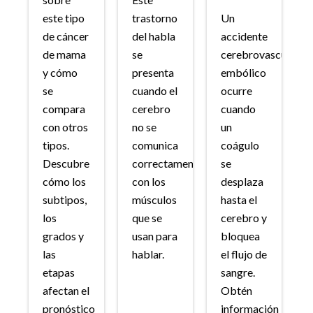
este tipo
trastorno
Un
de cáncer
del habla
accidente
de mama
se
cerebrovascular
y cómo
presenta
embólico
se
cuando el
ocurre
compara
cerebro
cuando
con otros
no se
un
tipos.
comunica
coágulo
Descubre
correctamente
se
cómo los
con los
desplaza
subtipos,
músculos
hasta el
los
que se
cerebro y
grados y
usan para
bloquea
las
hablar.
el flujo de
etapas
sangre.
afectan el
Obtén
pronóstico
información