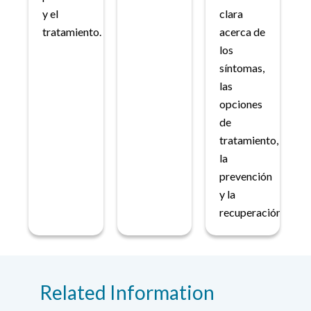
y el
clara
tratamiento.
acerca de
los
síntomas,
las
opciones
de
tratamiento,
la
prevención
y la
recuperación.
Related Information