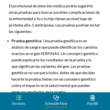
El profesional de atención médica podría sugerirte
otras pruebas para buscar posibles complicaciones de
la enfermedad si tú o tu hijo tienen un nivel bajo de
proteína alfa-1 antitripsina. Las pruebas podrían incluir
las siguientes:
Prueba genética.
Una prueba genética es un
análisis de sangre que puede identificar los cambios
exactos en el gen SERPINA1. Un consejero genético
puede explicarte los resultados de la prueba y lo
que significan las variantes del gen. Las pruebas
genéticas no son para todos. Antes de que decidas
hacerte la prueba, habla con un consejero genético
sobre el impacto en la salud mental que pueden
tener los resultados de la prueba.
Estudios de la función pulmonar.
Los estudios de
Services
Schedule Now
Pay Bill
la función pulmonar, como la espirometría, pueden