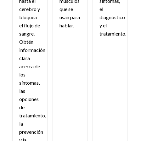
hasta el
músculos
síntomas,
cerebro y
que se
el
bloquea
usan para
diagnóstico
el flujo de
hablar.
y el
sangre.
tratamiento.
Obtén
información
clara
acerca de
los
síntomas,
las
opciones
de
tratamiento,
la
prevención
y la