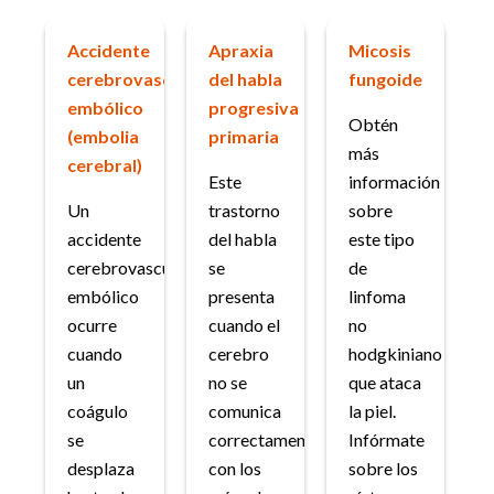
Accidente
Apraxia
Micosis
cerebrovascular
del habla
fungoide
embólico
progresiva
Obtén
(embolia
primaria
más
cerebral)
Este
información
Un
trastorno
sobre
accidente
del habla
este tipo
cerebrovascular
se
de
embólico
presenta
linfoma
ocurre
cuando el
no
cuando
cerebro
hodgkiniano
un
no se
que ataca
coágulo
comunica
la piel.
se
correctamente
Infórmate
desplaza
con los
sobre los