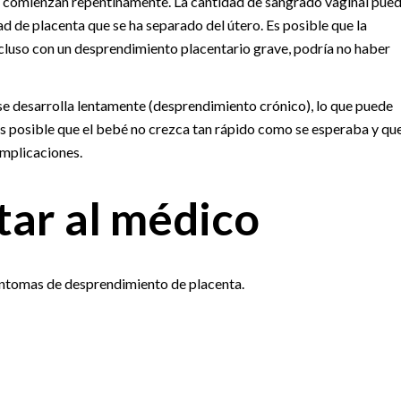
 comienzan repentinamente. La cantidad de sangrado vaginal pue
d de placenta que se ha separado del útero. Es posible que la
ncluso con un desprendimiento placentario grave, podría no haber
se desarrolla lentamente (desprendimiento crónico), lo que puede
 Es posible que el bebé no crezca tan rápido como se esperaba y qu
omplicaciones.
ar al médico
síntomas de desprendimiento de placenta.