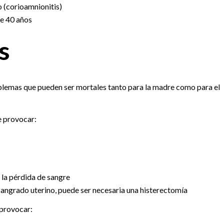
o (corioamnionitis)
e 40 años
s
lemas que pueden ser mortales tanto para la madre como para el
e provocar:
 la pérdida de sangre
 sangrado uterino, puede ser necesaria una histerectomía
 provocar: