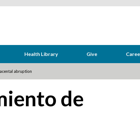
Health Library
Give
Caree
acental abruption
iento de