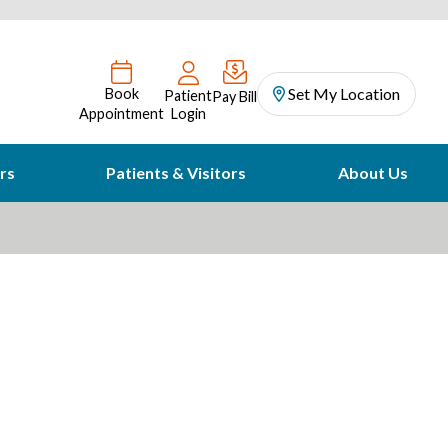
Set My Location
Book
Patient
Pay Bill
Appointment
Login
rs
Patients & Visitors
About Us