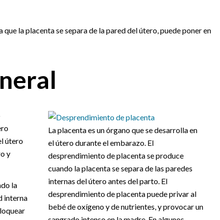
que la placenta se separa de la pared del útero, puede poner en
neral
o
ero
La placenta es un órgano que se desarrolla en
l útero
el útero durante el embarazo. El
ro y
desprendimiento de placenta se produce
cuando la placenta se separa de las paredes
internas del útero antes del parto. El
do la
desprendimiento de placenta puede privar al
d interna
bebé de oxígeno y de nutrientes, y provocar un
bloquear
sangrado intenso en la madre. En algunos