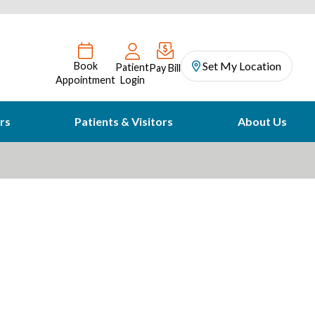
Set My Location
Book
Patient
Pay Bill
Appointment
Login
rs
Patients & Visitors
About Us