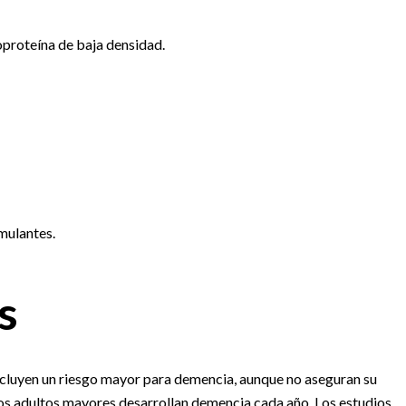
poproteína de baja densidad.
mulantes.
s
ncluyen un riesgo mayor para demencia, aunque no aseguran su
 los adultos mayores desarrollan demencia cada año. Los estudios