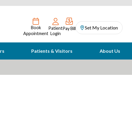
Set My Location
Book
Patient
Pay Bill
Appointment
Login
rs
Patients & Visitors
About Us