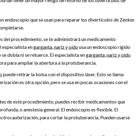
rían tener un mayor riesgo de retorno de los divertículos de
on endoscopio que se usan para reparar los divertículos de Zenker.
ompletarse.
s del procedimiento, se te administrará un medicamento
l especialista en
garganta, nariz y oído
usa un endoscopio rígido
se dobla ni se retuerce. El especialista en
garganta, nariz y oído
ra para ampliar la abertura a la protuberancia.
do
puede retirar la bolsa con el dispositivo láser. Esto se llama
rización es otra opción, pero se usa en pocas ocasiones con el
tes de este procedimiento, puedes recibir medicamentos que
funda, o anestesia general. El endoscopio es flexible. El
lectrocauterización, para cortar la protuberancia. Pueden usarse