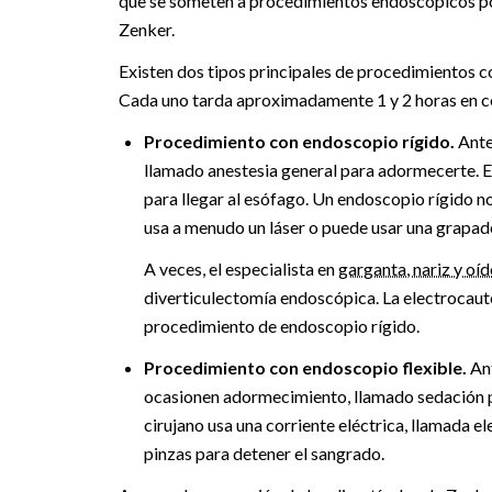
que se someten a procedimientos endoscópicos pod
Zenker.
Existen dos tipos principales de procedimientos c
Cada uno tarda aproximadamente 1 y 2 horas en c
Procedimiento con endoscopio rígido.
Ante
llamado anestesia general para adormecerte. E
para llegar al esófago. Un endoscopio rígido no 
usa a menudo un láser o puede usar una grapado
A veces, el especialista en
garganta, nariz y oí
diverticulectomía endoscópica. La electrocaute
procedimiento de endoscopio rígido.
Procedimiento con endoscopio flexible.
An
ocasionen adormecimiento, llamado sedación pro
cirujano usa una corriente eléctrica, llamada e
pinzas para detener el sangrado.