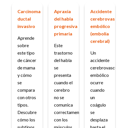
Carcinoma
Apraxia
Accidente
ductal
del habla
cerebrovascular
invasivo
progresiva
embólico
primaria
(embolia
Aprende
cerebral)
sobre
Este
este tipo
trastorno
Un
de cáncer
del habla
accidente
de mama
se
cerebrovascular
y cómo
presenta
embólico
se
cuando el
ocurre
compara
cerebro
cuando
con otros
no se
un
tipos.
comunica
coágulo
Descubre
correctamente
se
cómo los
con los
desplaza
subtipos,
músculos
hasta el