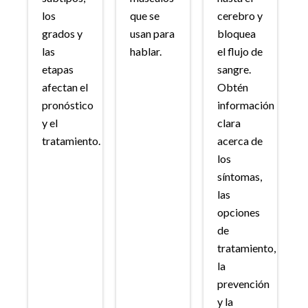
los
que se
cerebro y
grados y
usan para
bloquea
las
hablar.
el flujo de
etapas
sangre.
afectan el
Obtén
pronóstico
información
y el
clara
tratamiento.
acerca de
los
síntomas,
las
opciones
de
tratamiento,
la
prevención
y la