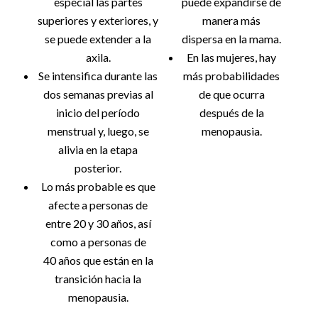
especial las partes
puede expandirse de
superiores y exteriores, y
manera más
se puede extender a la
dispersa en la mama.
axila.
En las mujeres, hay
Se intensifica durante las
más probabilidades
dos semanas previas al
de que ocurra
inicio del período
después de la
menstrual y, luego, se
menopausia.
alivia en la etapa
posterior.
Lo más probable es que
afecte a personas de
entre 20 y 30 años, así
como a personas de
40 años que están en la
transición hacia la
menopausia.