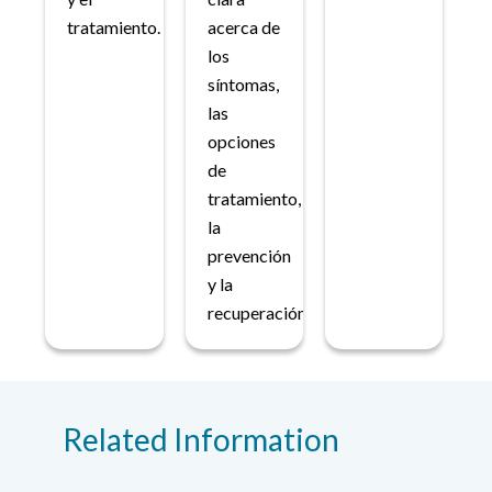
tratamiento.
acerca de
los
síntomas,
las
opciones
de
tratamiento,
la
prevención
y la
recuperación.
Related Information