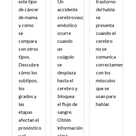
este tipo
Un
trastorno
de cáncer
accidente
del habla
de mama
cerebrovascular
se
y cómo
embólico
presenta
se
ocurre
cuando el
compara
cuando
cerebro
con otros
un
no se
tipos.
coágulo
comunica
Descubre
se
correctamente
cómo los
desplaza
con los
subtipos,
hasta el
músculos
los
cerebro y
que se
grados y
bloquea
usan para
las
el flujo de
hablar.
etapas
sangre.
afectan el
Obtén
pronóstico
información
y el
clara