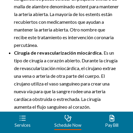
malla de alambre denominado estent para mantener
la arteria abierta. La mayoría de los estents están
recubiertos con medicamentos que ayudan a
mantener la arteria abierta. Otro nombre que
recibe este tratamiento es intervención coronaria
percutánea.
Cirugía de revascularización miocárdica.
Es un
tipo de cirugía a corazón abierto. Durante la cirugía
de revascularización miocárdica, el cirujano extrae
una vena o arteria de otra parte del cuerpo. El
cirujano utiliza el vaso sanguíneo para crear una
nueva vía para que la sangre rodee una arteria
cardíaca obstruida o estrechada. La cirugía
aumenta el flujo sanguíneo al corazón.
Si te han realizado una cirugía de baipás coronario, es
Services
Schedule Now
Pay Bill
posible que tu profesional de atención médica te