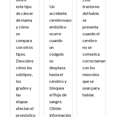
este tipo
Un
trastorno
de cáncer
accidente
del habla
de mama
cerebrovascular
se
y cómo
embólico
presenta
se
ocurre
cuando el
compara
cuando
cerebro
con otros
un
no se
tipos.
coágulo
comunica
Descubre
se
correctamente
cómo los
desplaza
con los
subtipos,
hasta el
músculos
los
cerebro y
que se
grados y
bloquea
usan para
las
el flujo de
hablar.
etapas
sangre.
afectan el
Obtén
pronóstico
información