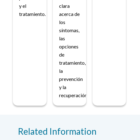
y el
clara
tratamiento.
acerca de
los
síntomas,
las
opciones
de
tratamiento,
la
prevención
y la
recuperación.
Related Information