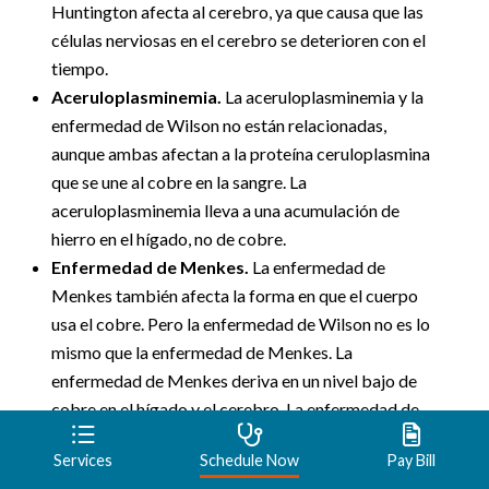
Huntington afecta al cerebro, ya que causa que las
células nerviosas en el cerebro se deterioren con el
tiempo.
Aceruloplasminemia.
La aceruloplasminemia y la
enfermedad de Wilson no están relacionadas,
aunque ambas afectan a la proteína ceruloplasmina
que se une al cobre en la sangre. La
aceruloplasminemia lleva a una acumulación de
hierro en el hígado, no de cobre.
Enfermedad de Menkes.
La enfermedad de
Menkes también afecta la forma en que el cuerpo
usa el cobre. Pero la enfermedad de Wilson no es lo
mismo que la enfermedad de Menkes. La
enfermedad de Menkes deriva en un nivel bajo de
cobre en el hígado y el cerebro. La enfermedad de
Wilson deriva en un nivel alto de cobre en el hígado
Services
Schedule Now
Pay Bill
y el cerebro.