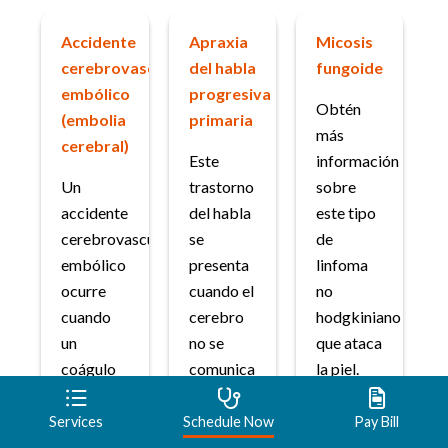
Accidente
Apraxia
Micosis
cerebrovascular
del habla
fungoide
embólico
progresiva
Obtén
(embolia
primaria
más
cerebral)
Este
información
Un
trastorno
sobre
accidente
del habla
este tipo
cerebrovascular
se
de
embólico
presenta
linfoma
ocurre
cuando el
no
cuando
cerebro
hodgkiniano
un
no se
que ataca
coágulo
comunica
la piel.
se
correctamente
Infórmate
desplaza
con los
sobre los
Services
Schedule Now
Pay Bill
hasta el
músculos
síntomas,