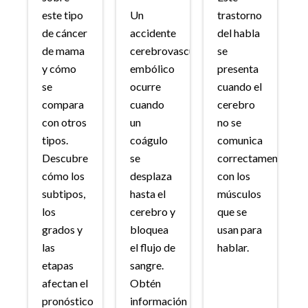
este tipo
Un
trastorno
de cáncer
accidente
del habla
de mama
cerebrovascular
se
y cómo
embólico
presenta
se
ocurre
cuando el
compara
cuando
cerebro
con otros
un
no se
tipos.
coágulo
comunica
Descubre
se
correctamente
cómo los
desplaza
con los
subtipos,
hasta el
músculos
los
cerebro y
que se
grados y
bloquea
usan para
las
el flujo de
hablar.
etapas
sangre.
afectan el
Obtén
pronóstico
información