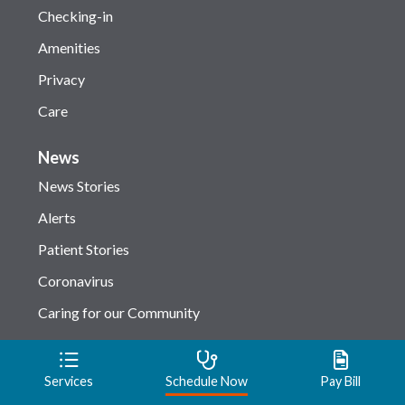
Checking-in
Amenities
Privacy
Care
News
News Stories
Alerts
Patient Stories
Coronavirus
Caring for our Community
Classes & Events
Media Center
Services
Schedule Now
Pay Bill