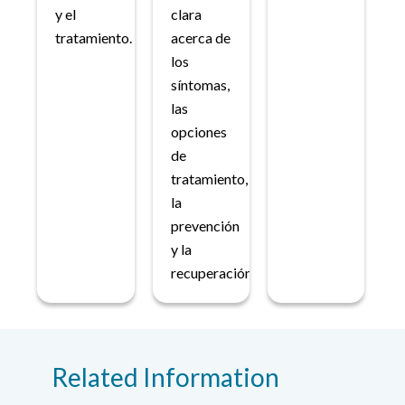
y el
clara
tratamiento.
acerca de
los
síntomas,
las
opciones
de
tratamiento,
la
prevención
y la
recuperación.
Related Information