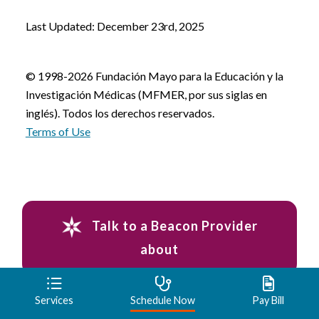
Last Updated: December 23rd, 2025
© 1998-2026 Fundación Mayo para la Educación y la
Investigación Médicas (MFMER, por sus siglas en
inglés). Todos los derechos reservados.
Terms of Use
Talk to a Beacon Provider
about
You might also be interested in:
Services
Schedule Now
Pay Bill