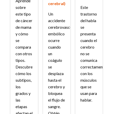
Aprende
cerebral)
sobre
Este
este tipo
Un
trastorno
de cáncer
accidente
del habla
de mama
cerebrovascular
se
y cómo
embólico
presenta
se
ocurre
cuando el
compara
cuando
cerebro
con otros
un
no se
tipos.
coágulo
comunica
Descubre
se
correctamente
cómo los
desplaza
con los
subtipos,
hasta el
músculos
los
cerebro y
que se
grados y
bloquea
usan para
las
el flujo de
hablar.
etapas
sangre.
afectan el
Obtén