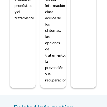
pronóstico
información
y el
clara
tratamiento.
acerca de
los
síntomas,
las
opciones
de
tratamiento,
la
prevención
y la
recuperación.