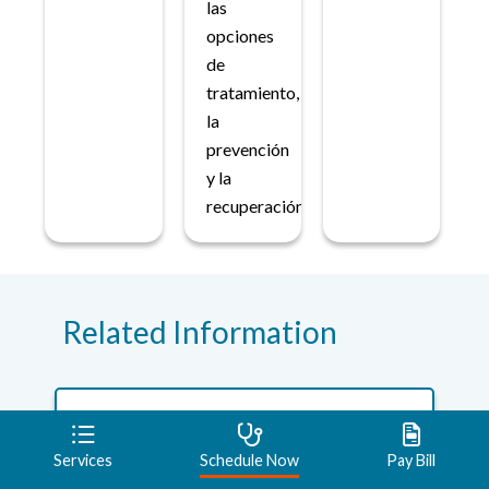
las
opciones
de
tratamiento,
la
prevención
y la
recuperación.
Related Information
MedPoint Urgent Care
Services
Schedule Now
Pay Bill
Visit MedPoint Urgent Care locations near you
for non-life-threatening conditions. Walk-ins...