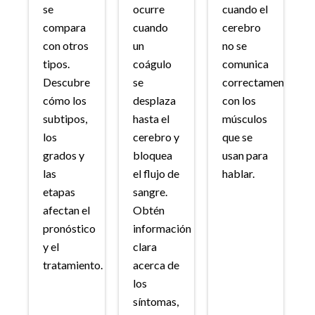
se
ocurre
cuando el
compara
cuando
cerebro
con otros
un
no se
tipos.
coágulo
comunica
Descubre
se
correctamente
cómo los
desplaza
con los
subtipos,
hasta el
músculos
los
cerebro y
que se
grados y
bloquea
usan para
las
el flujo de
hablar.
etapas
sangre.
afectan el
Obtén
pronóstico
información
y el
clara
tratamiento.
acerca de
los
síntomas,