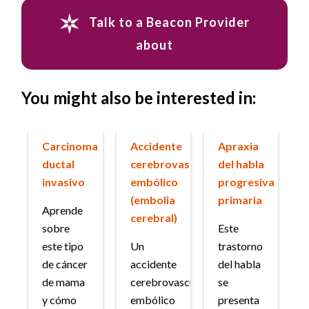
Talk to a Beacon Provider
about
You might also be interested in:
Carcinoma
Accidente
Apraxia
ductal
cerebrovascular
del habla
invasivo
embólico
progresiva
(embolia
primaria
Aprende
cerebral)
sobre
Este
este tipo
Un
trastorno
de cáncer
accidente
del habla
de mama
cerebrovascular
se
y cómo
embólico
presenta