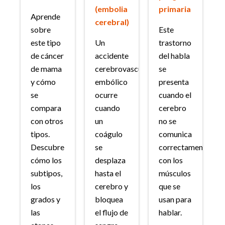
(embolia
primaria
Aprende
cerebral)
sobre
Este
este tipo
Un
trastorno
de cáncer
accidente
del habla
de mama
cerebrovascular
se
y cómo
embólico
presenta
se
ocurre
cuando el
compara
cuando
cerebro
con otros
un
no se
tipos.
coágulo
comunica
Descubre
se
correctamente
cómo los
desplaza
con los
subtipos,
hasta el
músculos
los
cerebro y
que se
grados y
bloquea
usan para
las
el flujo de
hablar.