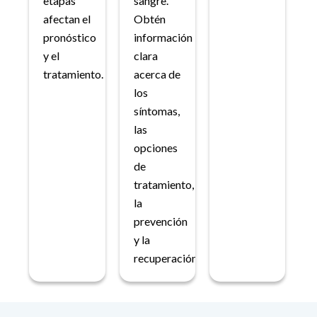
etapas
sangre.
afectan el
Obtén
pronóstico
información
y el
clara
tratamiento.
acerca de
los
síntomas,
las
opciones
de
tratamiento,
la
prevención
y la
recuperación.