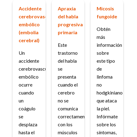
Accidente
Apraxia
Micosis
cerebrovascular
del habla
fungoide
embólico
progresiva
Obtén
(embolia
primaria
más
cerebral)
Este
información
Un
trastorno
sobre
accidente
del habla
este tipo
cerebrovascular
se
de
embólico
presenta
linfoma
ocurre
cuando el
no
cuando
cerebro
hodgkiniano
un
no se
que ataca
coágulo
comunica
la piel.
se
correctamente
Infórmate
desplaza
con los
sobre los
hasta el
músculos
síntomas,