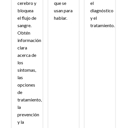
cerebro y
que se
el
bloquea
usan para
diagnóstico
el flujo de
hablar.
y el
sangre.
tratamiento.
Obtén
información
clara
acerca de
los
síntomas,
las
opciones
de
tratamiento,
la
prevención
y la