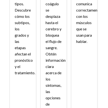
tipos.
coágulo
comunica
Descubre
se
correctamente
cómo los
desplaza
con los
subtipos,
hasta el
músculos
los
cerebro y
que se
grados y
bloquea
usan para
las
el flujo de
hablar.
etapas
sangre.
afectan el
Obtén
pronóstico
información
y el
clara
tratamiento.
acerca de
los
síntomas,
las
opciones
de