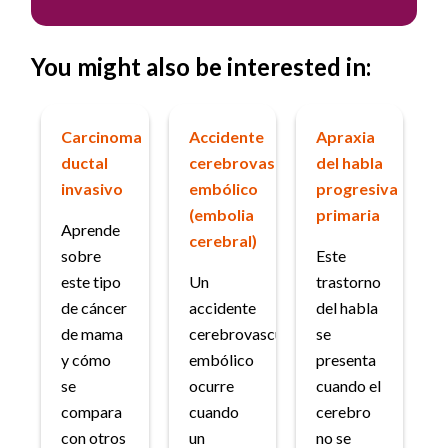
You might also be interested in:
Carcinoma
Accidente
Apraxia
ductal
cerebrovascular
del habla
invasivo
embólico
progresiva
(embolia
primaria
Aprende
cerebral)
sobre
Este
este tipo
Un
trastorno
de cáncer
accidente
del habla
de mama
cerebrovascular
se
y cómo
embólico
presenta
se
ocurre
cuando el
compara
cuando
cerebro
con otros
un
no se