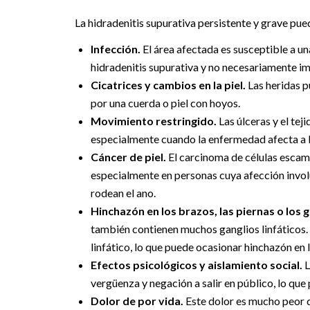
La hidradenitis supurativa persistente y grave pue
Infección.
El área afectada es susceptible a un
hidradenitis supurativa y no necesariamente im
Cicatrices y cambios en la piel.
Las heridas p
por una cuerda o piel con hoyos.
Movimiento restringido.
Las úlceras y el tej
especialmente cuando la enfermedad afecta a la
Cáncer de piel.
El carcinoma de células escamo
especialmente en personas cuya afección involu
rodean el ano.
Hinchazón en los brazos, las piernas o los g
también contienen muchos ganglios linfáticos. El
linfático, lo que puede ocasionar hinchazón en l
Efectos psicológicos y aislamiento social.
L
vergüenza y negación a salir en público, lo qu
Dolor de por vida.
Este dolor es mucho peor q