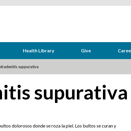
Health Library
Give
Caree
dradenitis suppurativa
itis supurativa
ltos dolorosos donde se roza la piel. Los bultos se curan y