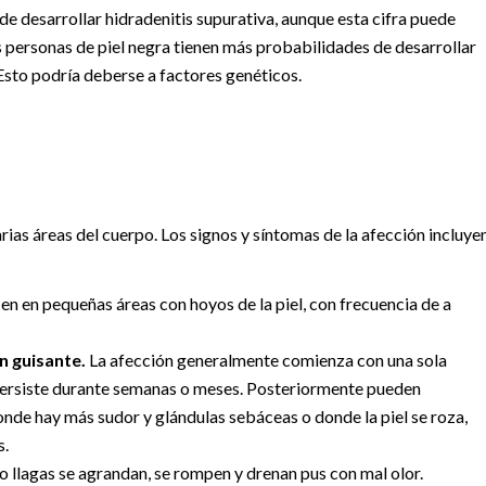
e desarrollar hidradenitis supurativa, aunque esta cifra puede
s personas de piel negra tienen más probabilidades de desarrollar
Esto podría deberse a factores genéticos.
rias áreas del cuerpo. Los signos y síntomas de la afección incluye
en en pequeñas áreas con hoyos de la piel, con frecuencia de a
n guisante.
La afección generalmente comienza con una sola
 persiste durante semanas o meses. Posteriormente pueden
nde hay más sudor y glándulas sebáceas o donde la piel se roza,
s.
o llagas se agrandan, se rompen y drenan pus con mal olor.