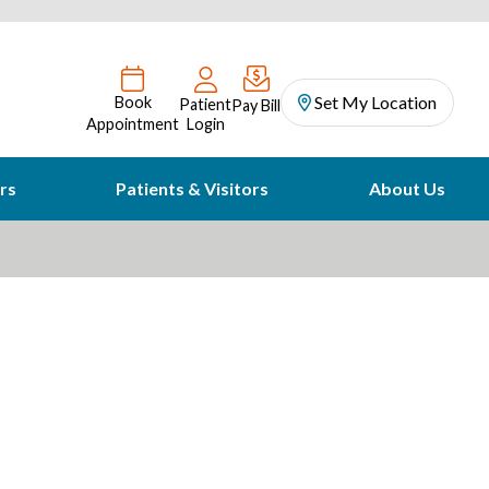
Set My Location
Book
Patient
Pay Bill
Appointment
Login
rs
Patients & Visitors
About Us