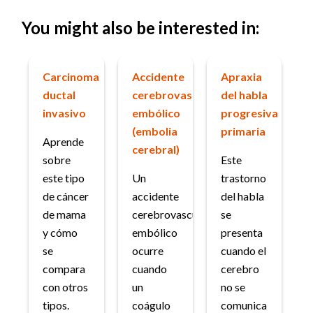
You might also be interested in:
Carcinoma
Accidente
Apraxia
ductal
cerebrovascular
del habla
invasivo
embólico
progresiva
(embolia
primaria
Aprende
cerebral)
sobre
Este
este tipo
Un
trastorno
de cáncer
accidente
del habla
de mama
cerebrovascular
se
y cómo
embólico
presenta
se
ocurre
cuando el
compara
cuando
cerebro
con otros
un
no se
tipos.
coágulo
comunica