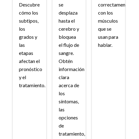
Descubre
se
correctamente
cómo los
desplaza
con los
subtipos,
hasta el
músculos
los
cerebro y
que se
grados y
bloquea
usan para
las
el flujo de
hablar.
etapas
sangre.
afectan el
Obtén
pronóstico
información
y el
clara
tratamiento.
acerca de
los
síntomas,
las
opciones
de
tratamiento,