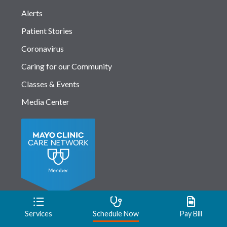
Alerts
Patient Stories
Coronavirus
Caring for our Community
Classes & Events
Media Center
Services
Schedule Now
Pay Bill