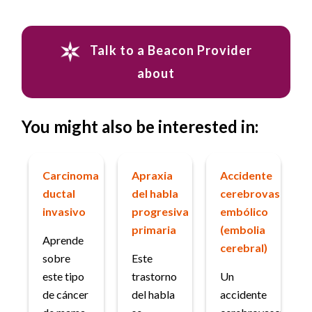
Talk to a Beacon Provider
about
You might also be interested in:
Carcinoma
Apraxia
Accidente
ductal
del habla
cerebrovascular
invasivo
progresiva
embólico
primaria
(embolia
Aprende
cerebral)
sobre
Este
este tipo
trastorno
Un
de cáncer
del habla
accidente