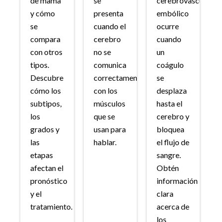
de mama
se
cerebrovascular
y cómo
presenta
embólico
se
cuando el
ocurre
compara
cerebro
cuando
con otros
no se
un
tipos.
comunica
coágulo
Descubre
correctamente
se
cómo los
con los
desplaza
subtipos,
músculos
hasta el
los
que se
cerebro y
grados y
usan para
bloquea
las
hablar.
el flujo de
etapas
sangre.
afectan el
Obtén
pronóstico
información
y el
clara
tratamiento.
acerca de
los