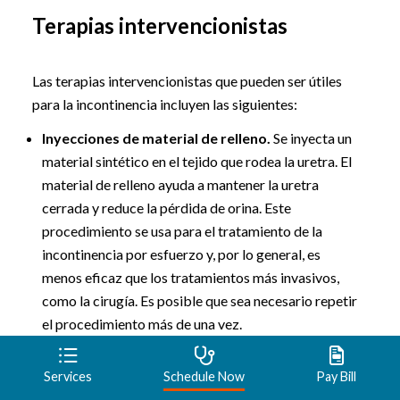
Terapias intervencionistas
Las terapias intervencionistas que pueden ser útiles
para la incontinencia incluyen las siguientes:
Inyecciones de material de relleno.
Se inyecta un
material sintético en el tejido que rodea la uretra. El
material de relleno ayuda a mantener la uretra
cerrada y reduce la pérdida de orina. Este
procedimiento se usa para el tratamiento de la
incontinencia por esfuerzo y, por lo general, es
menos eficaz que los tratamientos más invasivos,
como la cirugía. Es posible que sea necesario repetir
el procedimiento más de una vez.
Toxina botulínica A (bótox).
Las inyecciones de
bótox en el músculo de la vejiga pueden resultar
Services
Schedule Now
Pay Bill
beneficiosas para las personas que tienen una vejiga