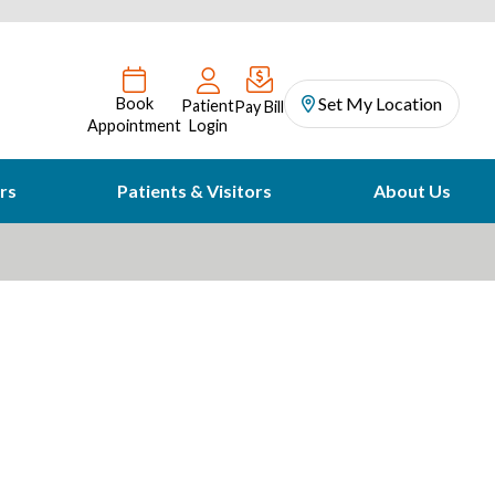
Set My Location
Book
Patient
Pay Bill
Appointment
Login
rs
Patients & Visitors
About Us