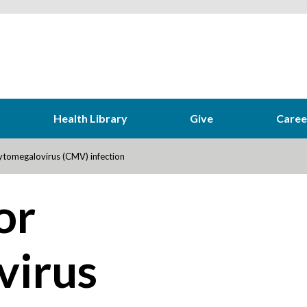
Health Library
Give
Caree
tomegalovirus (CMV) infection
or
virus