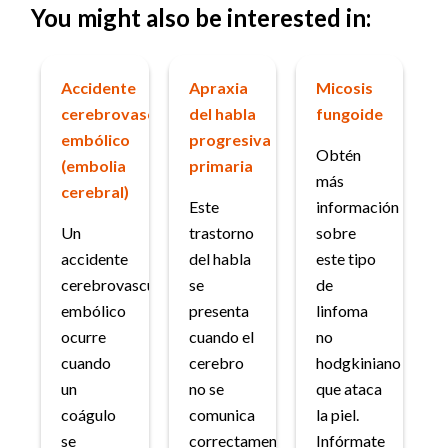
You might also be interested in:
Accidente
Apraxia
Micosis
cerebrovascular
del habla
fungoide
embólico
progresiva
Obtén
(embolia
primaria
más
cerebral)
Este
información
Un
trastorno
sobre
accidente
del habla
este tipo
cerebrovascular
se
de
embólico
presenta
linfoma
ocurre
cuando el
no
cuando
cerebro
hodgkiniano
un
no se
que ataca
coágulo
comunica
la piel.
se
correctamente
Infórmate