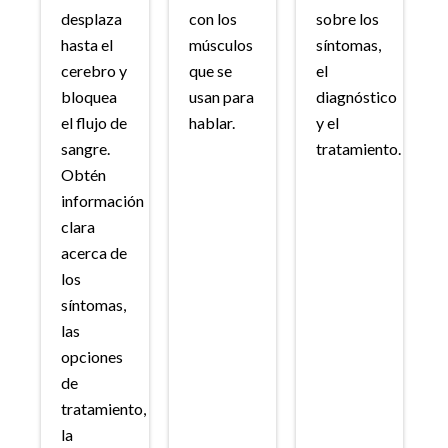
desplaza
con los
sobre los
hasta el
músculos
síntomas,
cerebro y
que se
el
bloquea
usan para
diagnóstico
el flujo de
hablar.
y el
sangre.
tratamiento.
Obtén
información
clara
acerca de
los
síntomas,
las
opciones
de
tratamiento,
la