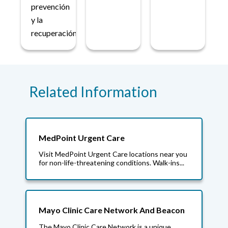
prevención
y la
recuperación.
Related Information
MedPoint Urgent Care
Visit MedPoint Urgent Care locations near you
for non-life-threatening conditions. Walk-ins...
Mayo Clinic Care Network And Beacon
The Mayo Clinic Care Network is a unique