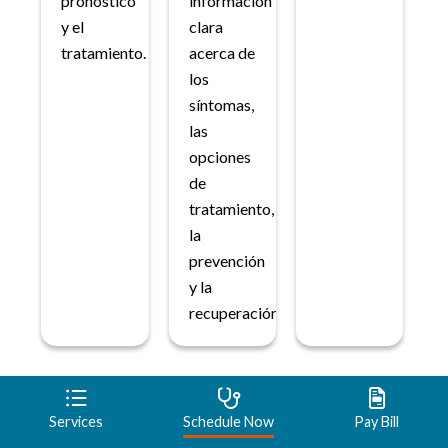
pronóstico
información
y el
clara
tratamiento.
acerca de
los
síntomas,
las
opciones
de
tratamiento,
la
prevención
y la
recuperación.
Related Information
Services
Schedule Now
Pay Bill