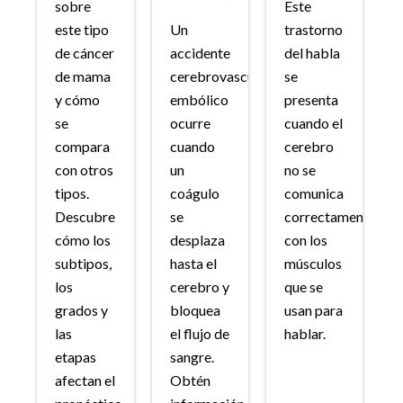
sobre
Este
este tipo
Un
trastorno
de cáncer
accidente
del habla
de mama
cerebrovascular
se
y cómo
embólico
presenta
se
ocurre
cuando el
compara
cuando
cerebro
con otros
un
no se
tipos.
coágulo
comunica
Descubre
se
correctamente
cómo los
desplaza
con los
subtipos,
hasta el
músculos
los
cerebro y
que se
grados y
bloquea
usan para
las
el flujo de
hablar.
etapas
sangre.
afectan el
Obtén