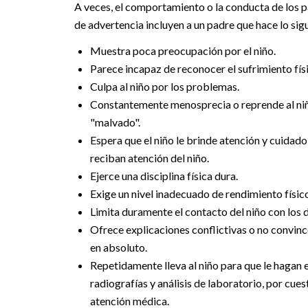
A veces, el comportamiento o la conducta de los pad
de advertencia incluyen a un padre que hace lo sig
Muestra poca preocupación por el niño.
Parece incapaz de reconocer el sufrimiento fís
Culpa al niño por los problemas.
Constantemente menosprecia o reprende al niño
"malvado".
Espera que el niño le brinde atención y cuidado
reciban atención del niño.
Ejerce una disciplina física dura.
Exige un nivel inadecuado de rendimiento físi
Limita duramente el contacto del niño con los
Ofrece explicaciones conflictivas o no convince
en absoluto.
Repetidamente lleva al niño para que le hagan
radiografías y análisis de laboratorio, por cu
atención médica.