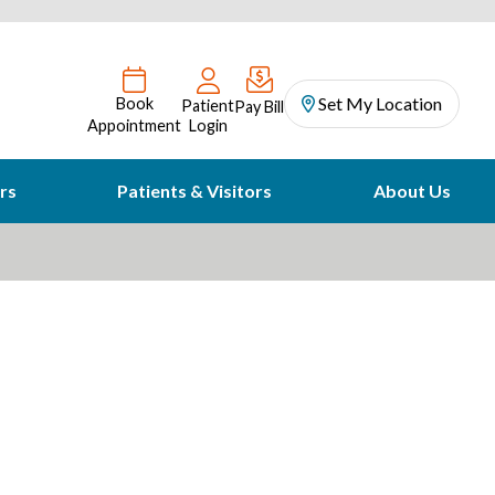
Set My Location
Book
Patient
Pay Bill
Appointment
Login
rs
Patients & Visitors
About Us