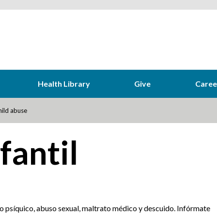
Health Library
Give
Caree
ild abuse
fantil
ato psíquico, abuso sexual, maltrato médico y descuido. Infórmate