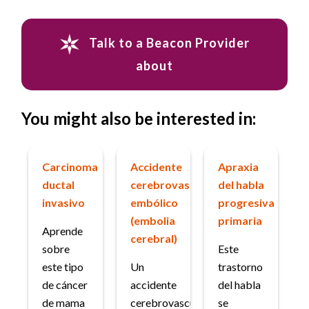
Talk to a Beacon Provider
about
You might also be interested in:
Carcinoma
Accidente
Apraxia
ductal
cerebrovascular
del habla
invasivo
embólico
progresiva
(embolia
primaria
Aprende
cerebral)
sobre
Este
este tipo
Un
trastorno
de cáncer
accidente
del habla
de mama
cerebrovascular
se