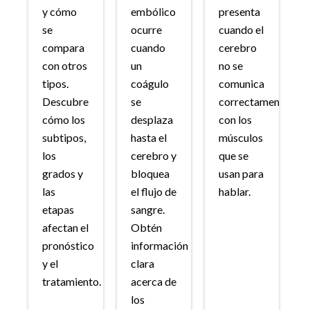
y cómo
embólico
presenta
se
ocurre
cuando el
compara
cuando
cerebro
con otros
un
no se
tipos.
coágulo
comunica
Descubre
se
correctamente
cómo los
desplaza
con los
subtipos,
hasta el
músculos
los
cerebro y
que se
grados y
bloquea
usan para
las
el flujo de
hablar.
etapas
sangre.
afectan el
Obtén
pronóstico
información
y el
clara
tratamiento.
acerca de
los