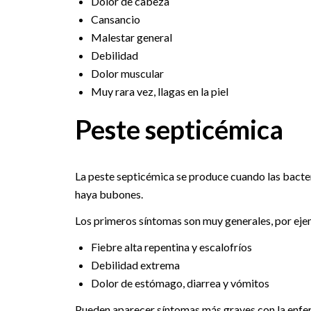
Dolor de cabeza
Cansancio
Malestar general
Debilidad
Dolor muscular
Muy rara vez, llagas en la piel
Peste septicémica
La peste septicémica se produce cuando las bacteri
haya bubones.
Los primeros síntomas son muy generales, por eje
Fiebre alta repentina y escalofríos
Debilidad extrema
Dolor de estómago, diarrea y vómitos
Pueden aparecer síntomas más graves con la enferm