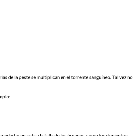
as de la peste se multiplican en el torrente sanguíneo. Tal vez no
mplo:
edad avanzada y la falla de los órganos, como los siguientes: