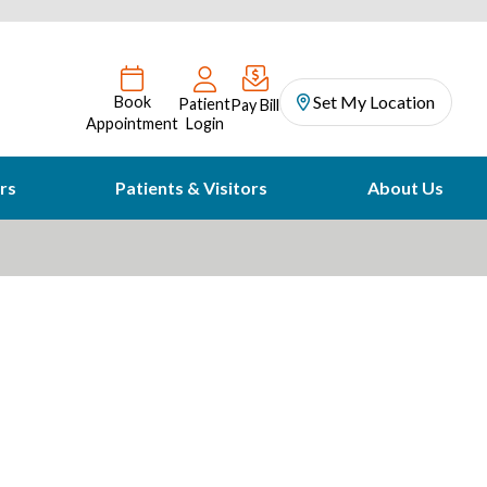
Set My Location
Book
Patient
Pay Bill
Appointment
Login
rs
Patients & Visitors
About Us