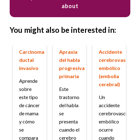
about
You might also be interested in:
Carcinoma
Apraxia
Accidente
ductal
del habla
cerebrovascular
invasivo
progresiva
embólico
primaria
(embolia
Aprende
cerebral)
sobre
Este
este tipo
trastorno
Un
de cáncer
del habla
accidente
de mama
se
cerebrovascular
y cómo
presenta
embólico
se
cuando el
ocurre
compara
cerebro
cuando