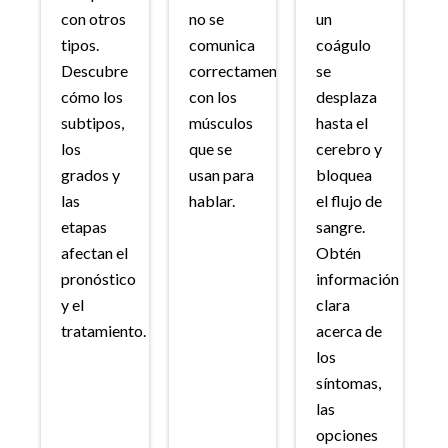
con otros
no se
un
tipos.
comunica
coágulo
Descubre
correctamente
se
cómo los
con los
desplaza
subtipos,
músculos
hasta el
los
que se
cerebro y
grados y
usan para
bloquea
las
hablar.
el flujo de
etapas
sangre.
afectan el
Obtén
pronóstico
información
y el
clara
tratamiento.
acerca de
los
síntomas,
las
opciones