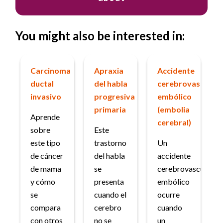
You might also be interested in:
Carcinoma
Apraxia
Accidente
ductal
del habla
cerebrovascular
invasivo
progresiva
embólico
primaria
(embolia
Aprende
cerebral)
sobre
Este
este tipo
trastorno
Un
de cáncer
del habla
accidente
de mama
se
cerebrovascular
y cómo
presenta
embólico
se
cuando el
ocurre
compara
cerebro
cuando
con otros
no se
un