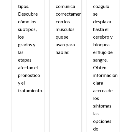
tipos.
comunica
coágulo
Descubre
correctamente
se
cómo los
con los
desplaza
subtipos,
músculos
hasta el
los
que se
cerebro y
grados y
usan para
bloquea
las
hablar.
el flujo de
etapas
sangre.
afectan el
Obtén
pronóstico
información
y el
clara
tratamiento.
acerca de
los
síntomas,
las
opciones
de