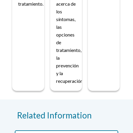
tratamiento.
acerca de
los
síntomas,
las
opciones
de
tratamiento,
la
prevención
y la
recuperación.
Related Information