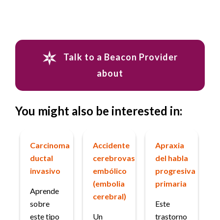
Talk to a Beacon Provider
about
You might also be interested in:
Carcinoma
Accidente
Apraxia
ductal
cerebrovascular
del habla
invasivo
embólico
progresiva
(embolia
primaria
Aprende
cerebral)
sobre
Este
este tipo
Un
trastorno