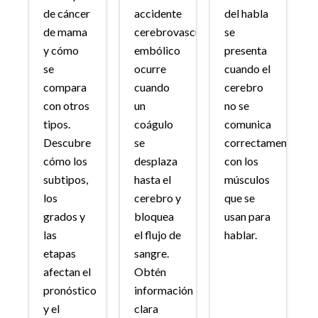
de cáncer
accidente
del habla
de mama
cerebrovascular
se
y cómo
embólico
presenta
se
ocurre
cuando el
compara
cuando
cerebro
con otros
un
no se
tipos.
coágulo
comunica
Descubre
se
correctamente
cómo los
desplaza
con los
subtipos,
hasta el
músculos
los
cerebro y
que se
grados y
bloquea
usan para
las
el flujo de
hablar.
etapas
sangre.
afectan el
Obtén
pronóstico
información
y el
clara