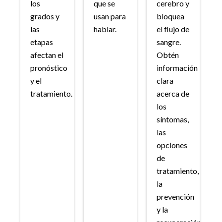
los
que se
cerebro y
grados y
usan para
bloquea
las
hablar.
el flujo de
etapas
sangre.
afectan el
Obtén
pronóstico
información
y el
clara
tratamiento.
acerca de
los
síntomas,
las
opciones
de
tratamiento,
la
prevención
y la