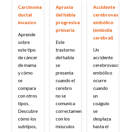
Carcinoma
Apraxia
Accidente
ductal
del habla
cerebrovascular
invasivo
progresiva
embólico
primaria
(embolia
Aprende
cerebral)
sobre
Este
este tipo
trastorno
Un
de cáncer
del habla
accidente
de mama
se
cerebrovascular
y cómo
presenta
embólico
se
cuando el
ocurre
compara
cerebro
cuando
con otros
no se
un
tipos.
comunica
coágulo
Descubre
correctamente
se
cómo los
con los
desplaza
subtipos,
músculos
hasta el