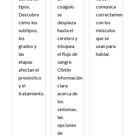
tipos.
coágulo
comunica
Descubre
se
correctamente
cómo los
desplaza
con los
subtipos,
hasta el
músculos
los
cerebro y
que se
grados y
bloquea
usan para
las
el flujo de
hablar.
etapas
sangre.
afectan el
Obtén
pronóstico
información
y el
clara
tratamiento.
acerca de
los
síntomas,
las
opciones
de