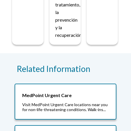
tratamiento,
la
prevención
y la
recuperación.
Related Information
MedPoint Urgent Care
Visit MedPoint Urgent Care locations near you
for non-life-threatening conditions. Walk-ins...