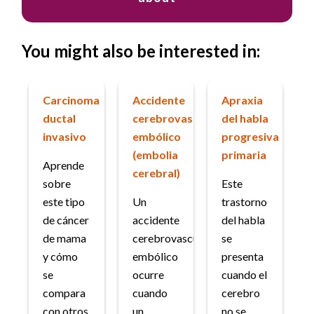
You might also be interested in:
Carcinoma
Accidente
Apraxia
ductal
cerebrovascular
del habla
invasivo
embólico
progresiva
(embolia
primaria
Aprende
cerebral)
sobre
Este
este tipo
Un
trastorno
de cáncer
accidente
del habla
de mama
cerebrovascular
se
y cómo
embólico
presenta
se
ocurre
cuando el
compara
cuando
cerebro
con otros
un
no se