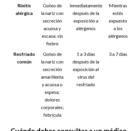
Rinitis
Goteo de
Inmediatamente
Mientras
alérgica
la nariz con
después de la
estés
secreción
exposición a
expuesto
acuosa y
alérgenos
a los
escasa; sin
alérgenos
fiebre
Resfriado
Goteo de
1 a 3 días
3 a 7 días
común
la nariz con
después de la
secreción
exposición al
amarillenta
virus del
y acuosa o
resfriado
espesa;
dolores
corporales;
febrícula
Cuándo debes consultar a un médico