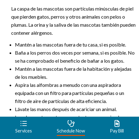
La caspa de las mascotas son partículas minúsculas de piel
que pierden gatos, perros y otros animales con pelos o
plumas. La orina y la saliva de las mascotas también pueden
contener alérgenos.
Mantén a las mascotas fuera de tu casa, si es posible.
Baña a los perros dos veces por semana, si es posible. No
se ha comprobado el beneficio de bañar a los gatos.
Mantén a las mascotas fuera de la habitación y alejadas
de los muebles.
Aspira las alfombras a menudo con una aspiradora
equipada con un filtro para partículas pequeñas o un
filtro de aire de partículas de alta eficiencia.
Lávate las manos después de acariciar un animal.
Lava la ropa tras entrar en contacto con un animal.
Pide a una persona no alérgica que se encargue del aseo
Services
Schedule Now
Pay Bill
y la limpieza de las zonas de mascotas.