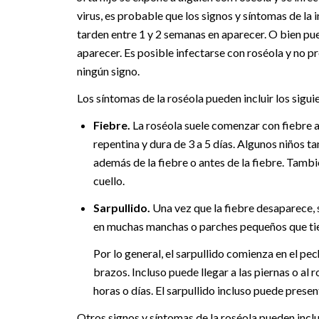
virus, es probable que los signos y síntomas de la 
tarden entre 1 y 2 semanas en aparecer. O bien pu
aparecer. Es posible infectarse con roséola y no p
ningún signo.
Los síntomas de la roséola pueden incluir los sigui
Fiebre.
La roséola suele comenzar con fiebre a
repentina y dura de 3 a 5 días. Algunos niños t
además de la fiebre o antes de la fiebre. Tambi
cuello.
Sarpullido.
Una vez que la fiebre desaparece, s
en muchas manchas o parches pequeños que tie
Por lo general, el sarpullido comienza en el pec
brazos. Incluso puede llegar a las piernas o al
horas o días. El sarpullido incluso puede prese
Otros signos y síntomas de la roséola pueden inclui