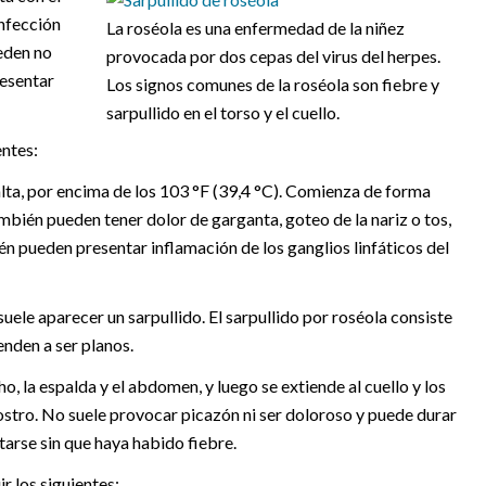
infección
La roséola es una enfermedad de la niñez
eden no
provocada por dos cepas del virus del herpes.
resentar
Los signos comunes de la roséola son fiebre y
sarpullido en el torso y el cuello.
entes:
lta, por encima de los 103 °F (39,4 °C). Comienza de forma
ambién pueden tener dolor de garganta, goteo de la nariz o tos,
én pueden presentar inflamación de los ganglios linfáticos del
uele aparecer un sarpullido. El sarpullido por roséola consiste
nden a ser planos.
ho, la espalda y el abdomen, y luego se extiende al cuello y los
 rostro. No suele provocar picazón ni ser doloroso y puede durar
ntarse sin que haya habido fiebre.
r los siguientes: