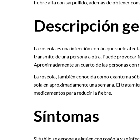
fiebre alta con sarpullido, además de obtener cons
Descripción ge
La roséola es una infección común que suele afectar
transmite de una persona a otra. Puede provocar fi
Aproximadamente un cuarto de las personas con ro
La roséola, también conocida como exantema súbito
sola en aproximadamente una semana. El tratamient
medicamentos para reducir la fiebre.
Síntomas
Si tu hijo se expone a alguien con roséola y se infec