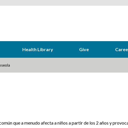
Health Library
Give
Caree
seola
 común que a menudo afecta a niños a partir de los 2 años y provoc