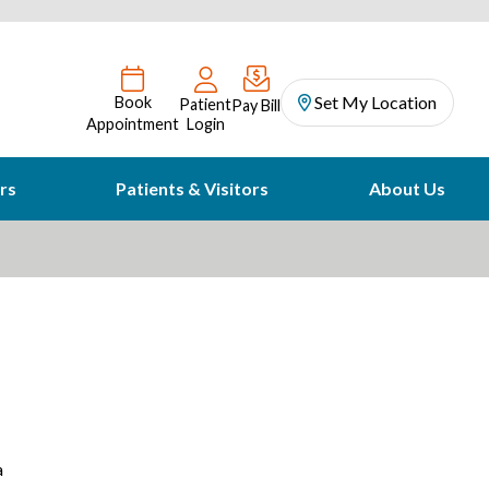
Set My Location
Book
Patient
Pay Bill
Appointment
Login
rs
Patients & Visitors
About Us
a