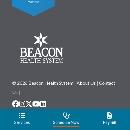
© 2026 Beacon Health System
|
About Us
|
Contact
Us
|
Disclaimer
|
Notice of Privacy Practices
|
Website
Services
Schedule Now
Pay Bill
Privacy Statement
|
Notice of Non-Discrimination