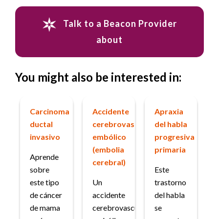
Talk to a Beacon Provider
about
You might also be interested in:
Carcinoma
Accidente
Apraxia
ductal
cerebrovascular
del habla
invasivo
embólico
progresiva
(embolia
primaria
Aprende
cerebral)
sobre
Este
este tipo
Un
trastorno
de cáncer
accidente
del habla
de mama
cerebrovascular
se