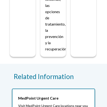
las
opciones
de
tratamiento,
la
prevención
y la
recuperación.
Related Information
MedPoint Urgent Care
Visit MedPoint Urgent Care locations near you