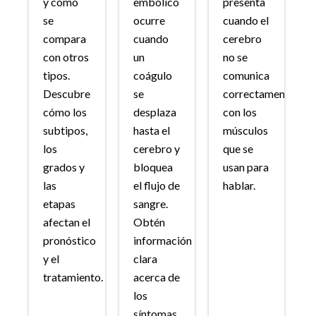
y cómo
embólico
presenta
se
ocurre
cuando el
compara
cuando
cerebro
con otros
un
no se
tipos.
coágulo
comunica
Descubre
se
correctamente
cómo los
desplaza
con los
subtipos,
hasta el
músculos
los
cerebro y
que se
grados y
bloquea
usan para
las
el flujo de
hablar.
etapas
sangre.
afectan el
Obtén
pronóstico
información
y el
clara
tratamiento.
acerca de
los
síntomas,