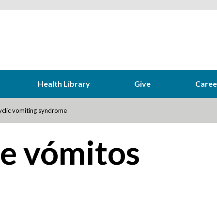
Health Library
Give
Caree
clic vomiting syndrome
e vómitos