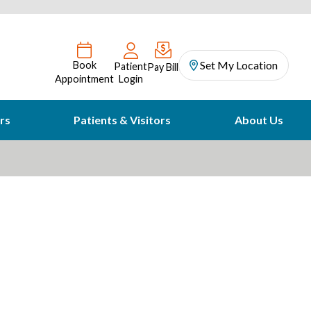
Set My Location
Book
Patient
Pay Bill
Appointment
Login
rs
Patients & Visitors
About Us