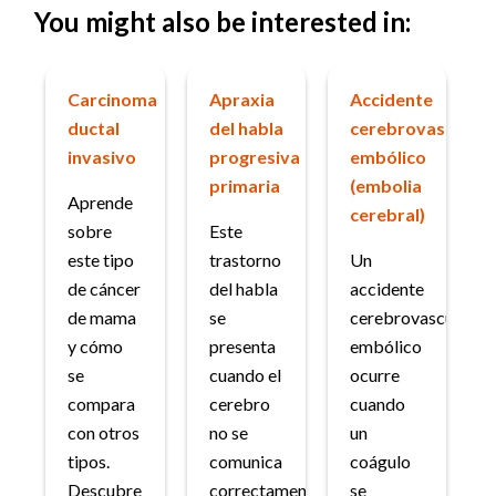
You might also be interested in:
Carcinoma
Apraxia
Accidente
ductal
del habla
cerebrovascular
invasivo
progresiva
embólico
primaria
(embolia
Aprende
cerebral)
sobre
Este
este tipo
trastorno
Un
de cáncer
del habla
accidente
de mama
se
cerebrovascular
y cómo
presenta
embólico
se
cuando el
ocurre
compara
cerebro
cuando
con otros
no se
un
tipos.
comunica
coágulo
Descubre
correctamente
se