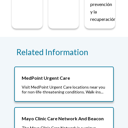
prevención
y la
recuperación.
Related Information
MedPoint Urgent Care
Visit MedPoint Urgent Care locations near you
for non-life-threatening conditions. Walk-ins...
Mayo Clinic Care Network And Beacon
The Mayo Clinic Care Network is a unique