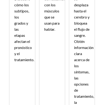
cómo los
con los
desplaza
subtipos,
músculos
hasta el
los
que se
cerebro y
grados y
usan para
bloquea
las
hablar.
el flujo de
etapas
sangre.
afectan el
Obtén
pronóstico
información
y el
clara
tratamiento.
acerca de
los
síntomas,
las
opciones
de
tratamiento,
la